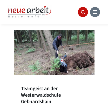
Skip
to
content
Teamgeist an der
Westerwaldschule
Gebhardshain