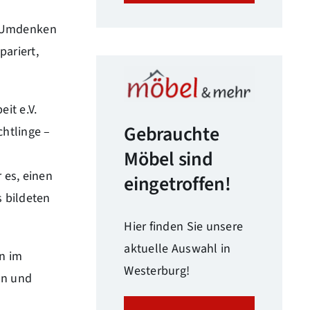
n Umdenken
pariert,
it e.V.
Gebrauchte
chtlinge –
Möbel sind
 es, einen
eingetroffen!
s bildeten
Hier finden Sie unsere
aktuelle Auswahl in
n im
Westerburg!
on und