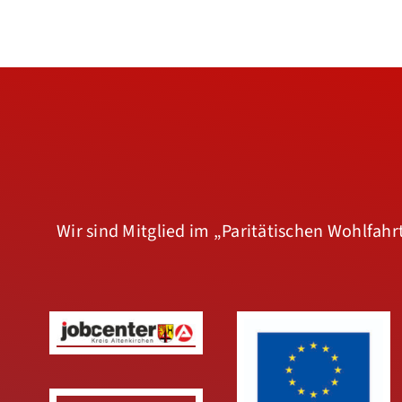
Wir sind Mitglied im
„Paritätischen Wohlfah