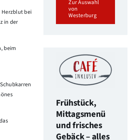
Zur Auswahl
von
 Herzblut bei
Westerburg
z in der
n, beim
r Schubkarren
hönes
Frühstück,
Mittagsmenü
 das
und frisches
Gebäck – alles