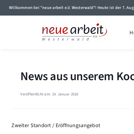
Skip
Willkommen bei "neue arbeit e.V. Westerwald"! Heute ist der 7. Aug
to
content
H
News aus unserem Ko
Veröffentlicht am: 19. Januar 2018
Zweiter Standort / Eröffnungsangebot