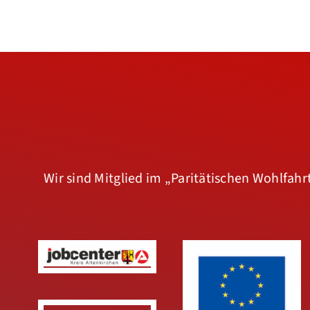
Wir sind Mitglied im
„Paritätischen Wohlfah