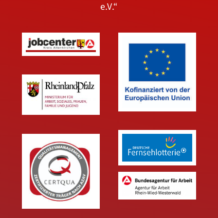
e.V.“