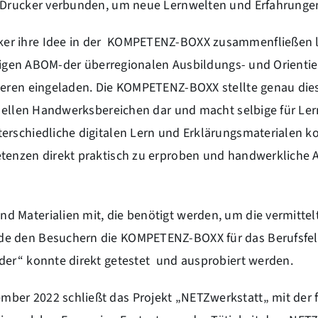
D-Drucker verbunden, um neue Lernwelten und Erfahrungen
ker ihre Idee in der KOMPETENZ-BOXX zusammenfließen 
jährigen ABOM-der überregionalen Ausbildungs- und Orient
bieren eingeladen. Die KOMPETENZ-BOXX stellte genau di
ionellen Handwerksbereichen dar und macht selbige für Le
erschiedliche digitalen Lern und Erklärungsmaterialen k
etenzen direkt praktisch zu erproben und handwerkliche 
 Materialien mit, die benötigt werden, um die vermittel
de den Besuchern die KOMPETENZ-BOXX für das Berufsfel
der“ konnte direkt getestet und ausprobiert werden.
ber 2022 schließt das Projekt „NETZwerkstatt„ mit der f