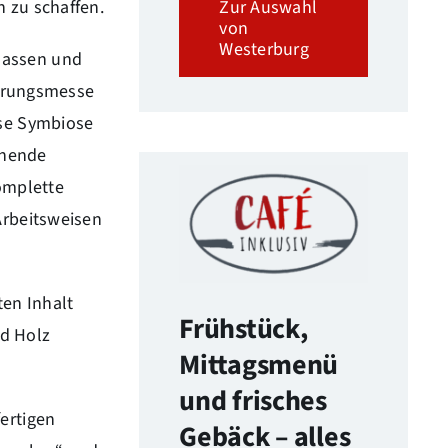
Zur Auswahl
 zu schaffen.
von
Westerburg
lassen und
ierungsmesse
ese Symbiose
rnende
omplette
Arbeitsweisen
ten Inhalt
Frühstück,
d Holz
Mittagsmenü
und frisches
ertigen
Gebäck – alles