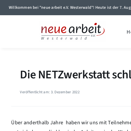
Skip
Willkommen bei "neue arbeit e.V. Westerwald"! Heute ist der 7. Aug
to
content
H
Die NETZwerkstatt schl
Veröffentlicht am: 3. Dezember 2022
Über anderthalb Jahre haben wir uns mit Teilneh