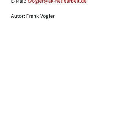
E-Mail:
f.vogler@ak-neuearbeit.de
Autor: Frank Vogler