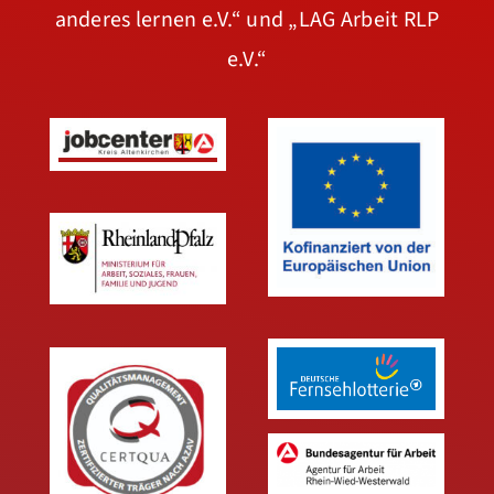
anderes lernen e.V.“
und
„LAG Arbeit RLP
e.V.“